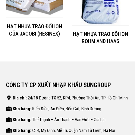
HẠT NHỰA TRAO ĐỔI ION
CỦA JACOBI (RESINEX)
HẠT NHỰA TRAO ĐỔI ION
ROHM AND HAAS
CÔNG TY CP XUẤT NHẬP KHẨU SUNGROUP
Địa chỉ:
24/18 Đường TX 52, KP4, Phường Thới An, TP Hồ Chí Minh
Kho hàng:
Kiến Điền, An Điền, Bến Cát, Bình Dương
Kho hàng:
Thế Thạnh – Ân Thạnh – Vạn Đức – Gia Lai
Kho hàng:
CT4, Mỹ Đình, Mễ Trì, Quận Nam Từ Liêm, Hà Nội