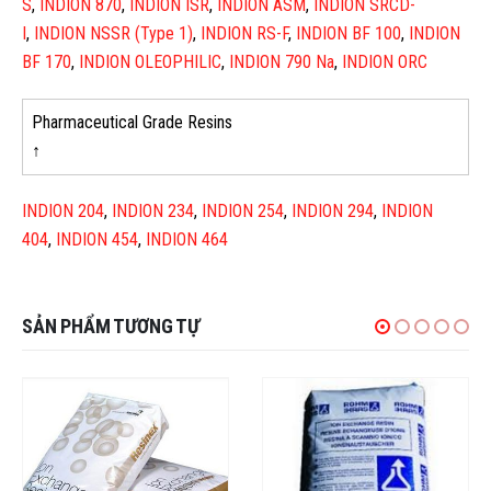
S
,
INDION 870
,
INDION ISR
,
INDION ASM
,
INDION SRCD-
I
,
INDION NSSR (Type 1)
,
INDION RS-F
,
INDION BF 100
,
INDION
BF 170
,
INDION OLEOPHILIC
,
INDION 790 Na
,
INDION ORC
Pharmaceutical Grade Resins
↑
INDION 204
,
INDION 234
,
INDION 254
,
INDION 294
,
INDION
404
,
INDION 454
,
INDION 464
SẢN PHẨM TƯƠNG TỰ