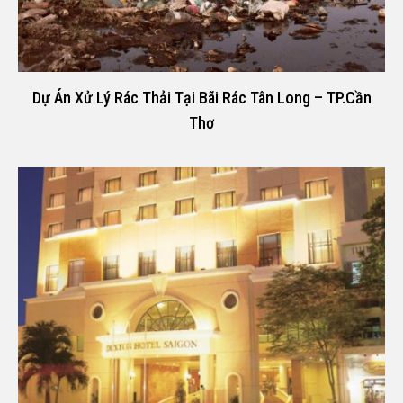
Dự Án Xử Lý Rác Thải Tại Bãi Rác Tân Long – TP.Cần
Thơ