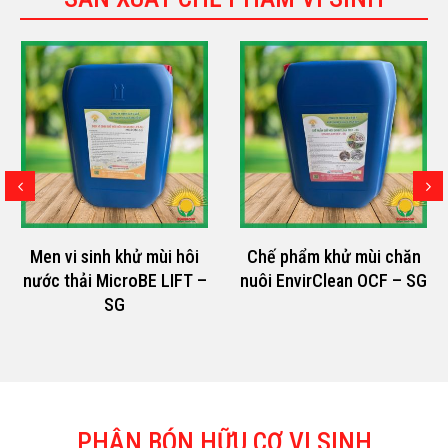
Men vi sinh khử mùi hôi
Chế phẩm khử mùi chăn
nước thải MicroBE LIFT –
nuôi EnvirClean OCF – SG
SG
PHÂN BÓN HỮU CƠ VI SINH