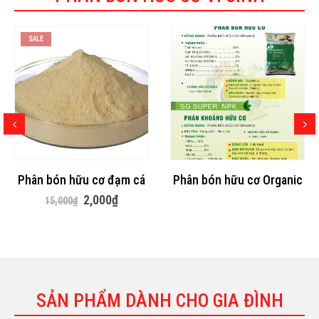
SALE
Phân bón hữu cơ đạm cá
Phân bón hữu cơ Organic
Giá
Giá
2,000
₫
15,000
₫
gốc
hiện
là:
tại
15,000₫.
là:
2,000₫.
SẢN PHẨM DÀNH CHO GIA ĐÌNH