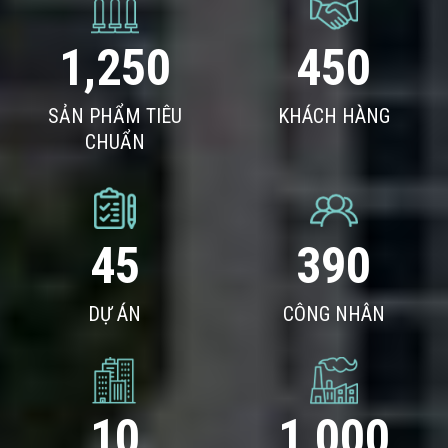
1,250
450
SẢN PHẨM TIÊU
KHÁCH HÀNG
CHUẨN
45
390
DỰ ÁN
CÔNG NHÂN
10
1,000