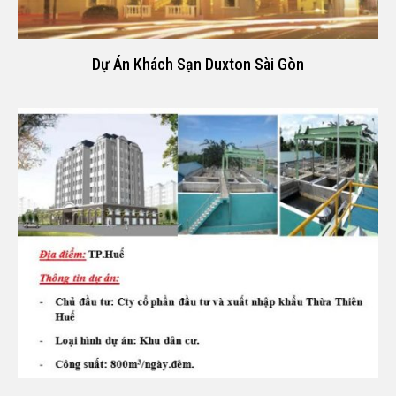
Dự Án Khách Sạn Duxton Sài Gòn