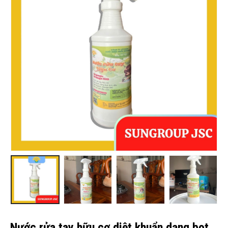
Nước rửa tay hữu cơ diệt khuẩn dạng bọt