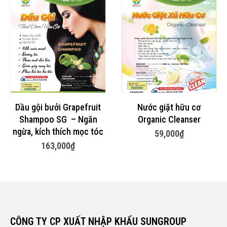
Dầu gội bưởi Grapefruit
Nước giặt hữu cơ
Shampoo SG – Ngăn
Organic Cleanser
ngừa, kích thích mọc tóc
59,000
₫
163,000
₫
CÔNG TY CP XUẤT NHẬP KHẨU SUNGROUP