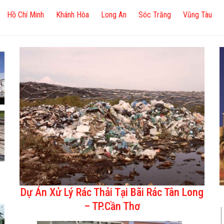
Hồ Chí Minh
Khánh Hòa
Long An
Sóc Trăng
Vũng Tàu
g
Dự Án Xử Lý Rác Thải Tại Bãi Rác Tân Long
– TP.Cần Thơ