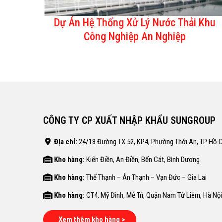
Dự Án Hệ Thống Xử Lý Nước Thải Khu
Công Nghiệp An Nghiệp
CÔNG TY CP XUẤT NHẬP KHẨU SUNGROUP
Địa chỉ:
24/18 Đường TX 52, KP4, Phường Thới An, TP Hồ C
Kho hàng:
Kiến Điền, An Điền, Bến Cát, Bình Dương
Kho hàng:
Thế Thạnh – Ân Thạnh – Vạn Đức – Gia Lai
Kho hàng:
CT4, Mỹ Đình, Mễ Trì, Quận Nam Từ Liêm, Hà Nộ
Xem thêm kho hàng >