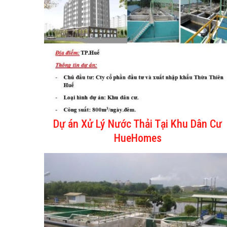
Dự án Xử Lý Nước Thải Tại Khu Dân Cư
HueHomes