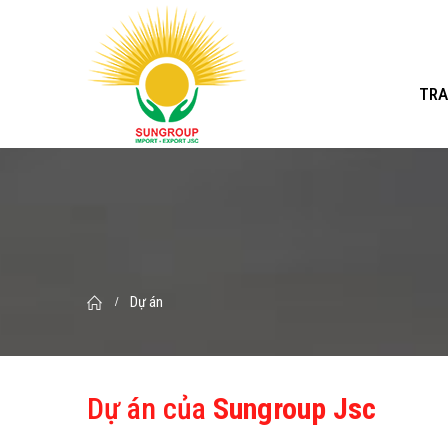
TRA
Dự án
Dự án của
Sungroup Jsc