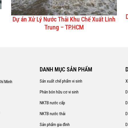
Dự án Xử Lý Nước Thải Khu Chế Xuất Linh
Trung – TP.HCM
DANH MỤC SẢN PHẨM
Sản xuất chế phẩm vi sinh
X
hí Minh
Phân bón hữu cơ vi sinh
D
NKTB nước cấp
D
i
NKTB nước thải
D
Sản phẩm gia đình
D