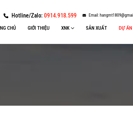
Hotline/Zalo:
0914.918.599
Email:
hangmt1809@gmai
NG CHỦ
GIỚI THIỆU
XNK
SẢN XUẤT
DỰ ÁN