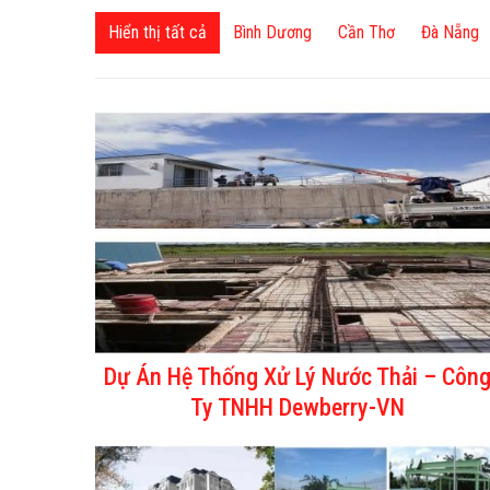
Hiển thị tất cả
Bình Dương
Cần Thơ
Đà Nẵng
Dự Án Hệ Thống Xử Lý Nước Thải – Côn
Ty TNHH Dewberry-VN