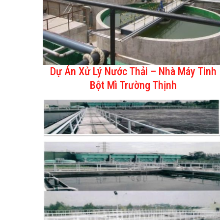
Dự Án Xử Lý Nước Thải – Nhà Máy Tinh
Bột Mì Trường Thịnh