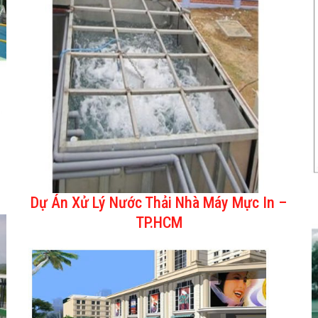
Dự Án Xử Lý Nước Thải Nhà Máy Mực In –
TP.HCM