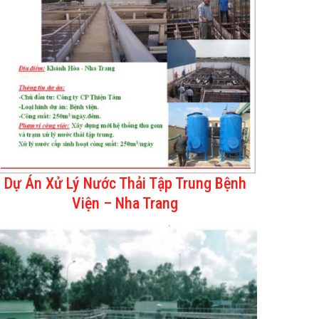
Dự Án Xử Lý Nước Thải Tập Trung Bệnh
Viện – Nha Trang