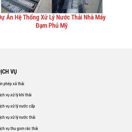
Dự Án Hệ Thống Xử Lý Nước Thải Nhà Máy
Đạm Phú Mỹ
DỊCH VỤ
in phép xả thải
ịch vụ xử lý khí thải
ịch vụ xử lý nước cấp
ịch vụ xử lý nước thải
ịch vụ thu gom rác thải