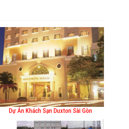
Dự Án Khách Sạn Duxton Sài Gòn