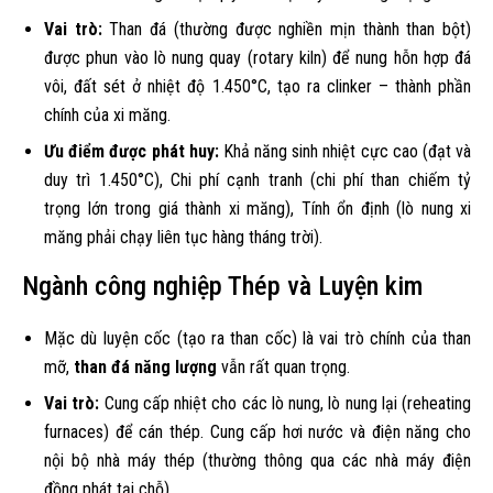
Vai trò:
Than đá (thường được nghiền mịn thành than bột)
được phun vào lò nung quay (rotary kiln) để nung hỗn hợp đá
vôi, đất sét ở nhiệt độ 1.450°C, tạo ra clinker – thành phần
chính của xi măng.
Ưu điểm được phát huy:
Khả năng sinh nhiệt cực cao (đạt và
duy trì 1.450°C), Chi phí cạnh tranh (chi phí than chiếm tỷ
trọng lớn trong giá thành xi măng), Tính ổn định (lò nung xi
măng phải chạy liên tục hàng tháng trời).
Ngành công nghiệp Thép và Luyện kim
Mặc dù luyện cốc (tạo ra than cốc) là vai trò chính của than
mỡ,
than đá năng lượng
vẫn rất quan trọng.
Vai trò:
Cung cấp nhiệt cho các lò nung, lò nung lại (reheating
furnaces) để cán thép. Cung cấp hơi nước và điện năng cho
nội bộ nhà máy thép (thường thông qua các nhà máy điện
đồng phát tại chỗ).