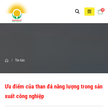
0
Tin tức
Ưu điểm của than đá năng lượng trong sản
xuất công nghiệp