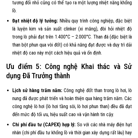
tương đối nhỏ cũng có thể tạo ra một lượng nhiệt năng khổng
lồ.
Đạt nhiệt độ lý tưởng:
Nhiều quy trình công nghiệp, đặc biệt
là luyện kim và sản xuất clinker (xi măng), đòi hỏi nhiệt độ
trong lò phải đạt trên 1.400°C – 2.000°C. Than đá (đặc biệt là
than bột phun qua vòi đốt) có khả năng đạt được và duy trì dải
nhiệt độ cao này một cách hiệu quả và ổn định.
Ưu điểm 5: Công nghệ Khai thác và Sử
dụng Đã Trưởng thành
Lịch sử hàng trăm năm:
Công nghệ đốt than trong lò hơi, lò
nung đã được phát triển và hoàn thiện qua hàng trăm năm. Các
công nghệ lò hơi (lò hơi tầng sôi, lò hơi phun than) đều đã đạt
đến mức độ tối ưu, hiệu suất cao và vận hành tin cậy.
Chi phí đầu tư (CAPEX) hợp lý:
So với các nhà máy điện hạt
nhân (chi phí đầu tư khổng lồ và thời gian xây dựng rất lâu) hay