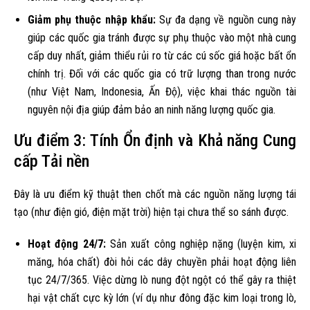
Giảm phụ thuộc nhập khẩu:
Sự đa dạng về nguồn cung này
giúp các quốc gia tránh được sự phụ thuộc vào một nhà cung
cấp duy nhất, giảm thiểu rủi ro từ các cú sốc giá hoặc bất ổn
chính trị. Đối với các quốc gia có trữ lượng than trong nước
(như Việt Nam, Indonesia, Ấn Độ), việc khai thác nguồn tài
nguyên nội địa giúp đảm bảo an ninh năng lượng quốc gia.
Ưu điểm 3: Tính Ổn định và Khả năng Cung
cấp Tải nền
Đây là ưu điểm kỹ thuật then chốt mà các nguồn năng lượng tái
tạo (như điện gió, điện mặt trời) hiện tại chưa thể so sánh được.
Hoạt động 24/7:
Sản xuất công nghiệp nặng (luyện kim, xi
măng, hóa chất) đòi hỏi các dây chuyền phải hoạt động liên
tục 24/7/365. Việc dừng lò nung đột ngột có thể gây ra thiệt
hại vật chất cực kỳ lớn (ví dụ như đông đặc kim loại trong lò,