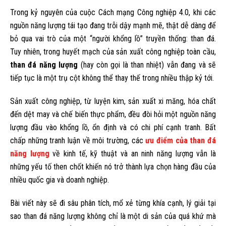
Trong kỷ nguyên của cuộc Cách mạng Công nghiệp 4.0, khi các
nguồn năng lượng tái tạo đang trỗi dậy mạnh mẽ, thật dễ dàng để
bỏ qua vai trò của một “người khổng lồ” truyền thống: than đá.
Tuy nhiên, trong huyết mạch của sản xuất công nghiệp toàn cầu,
than đá năng lượng
(hay còn gọi là than nhiệt) vẫn đang và sẽ
tiếp tục là một trụ cột không thể thay thế trong nhiều thập kỷ tới.
Sản xuất công nghiệp, từ luyện kim, sản xuất xi măng, hóa chất
đến dệt may và chế biến thực phẩm, đều đòi hỏi một nguồn năng
lượng đầu vào khổng lồ, ổn định và có chi phí cạnh tranh. Bất
chấp những tranh luận về môi trường, các
ưu điểm của than đá
năng lượng
về kinh tế, kỹ thuật và an ninh năng lượng vẫn là
những yếu tố then chốt khiến nó trở thành lựa chọn hàng đầu của
nhiều quốc gia và doanh nghiệp.
Bài viết này sẽ đi sâu phân tích, mổ xẻ từng khía cạnh, lý giải tại
sao than đá năng lượng không chỉ là một di sản của quá khứ mà