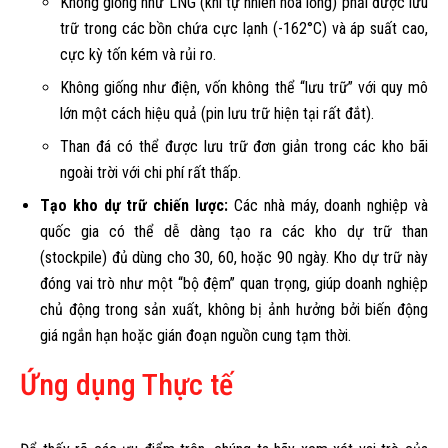
Không giống như LNG (khí tự nhiên hóa lỏng) phải được lưu
trữ trong các bồn chứa cực lạnh (-162°C) và áp suất cao,
cực kỳ tốn kém và rủi ro.
Không giống như điện, vốn không thể “lưu trữ” với quy mô
lớn một cách hiệu quả (pin lưu trữ hiện tại rất đắt).
Than đá có thể được lưu trữ đơn giản trong các kho bãi
ngoài trời với chi phí rất thấp.
Tạo kho dự trữ chiến lược:
Các nhà máy, doanh nghiệp và
quốc gia có thể dễ dàng tạo ra các kho dự trữ than
(stockpile) đủ dùng cho 30, 60, hoặc 90 ngày. Kho dự trữ này
đóng vai trò như một “bộ đệm” quan trọng, giúp doanh nghiệp
chủ động trong sản xuất, không bị ảnh hưởng bởi biến động
giá ngắn hạn hoặc gián đoạn nguồn cung tạm thời.
Ứng dụng Thực tế