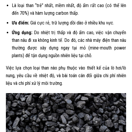
Là loại than “trẻ” nhất, mềm nhất, độ ẩm rất cao (có thể lên
đến 70%) và hàm lượng carbon thấp.
Ưu điểm:
Giá cực rẻ, trữ lượng dồi dào ở nhiều khu vực.
Ứng dụng:
Do nhiệt trị thấp và độ ẩm cao, việc vận chuyển
than nâu đi xa không kinh tế. Do đó, các nhà máy điện than nâu
thường được xây dựng ngay tại mỏ (mine-mouth power
plants) để tận dụng nguồn nhiên liệu tại chỗ.
Việc lựa chọn loại than nào phụ thuộc vào thiết kế của lò hơi/lò
nung, yêu cầu về nhiệt độ, và bài toán cân đối giữa chi phí nhiên
liệu và chi phí xử lý môi trường.