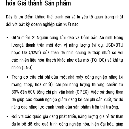
hóa Giá thành Sản phẩm
Đây là ưu điểm không thể tranh cãi và là yếu tố quan trọng nhất
đối với bất kỳ doanh nghiệp sản xuất nào.
GiƯu điểm 2: Nguồn cung Dồi dào và Đảm bảo An ninh Năng
lượngá thành trên mỗi đơn vị năng lượng (ví dụ: USD/BTU
hoặc USD/kWh) của than đá nhìn chung là thấp nhất so với
các nhiên liệu hóa thạch khác như dầu mỏ (FO, DO) và khí tự
nhiên (LNG).
Trong cơ cấu chi phí của một nhà máy công nghiệp nặng (xi
măng, thép, hóa chất), chi phí năng lượng thường chiếm từ
30% đến 60% tổng chi phí vận hành (OPEX). Việc sử dụng than
đá giúp các doanh nghiệp giảm đáng kể chi phí sản xuất, từ đó
nâng cao năng lực cạnh tranh của sản phẩm trên thị trường.
Đối với các quốc gia đang phát triển, năng lượng giá rẻ từ than
đá là bệ đỡ cho quá trình công nghiệp hóa, hiện đại hóa, giúp