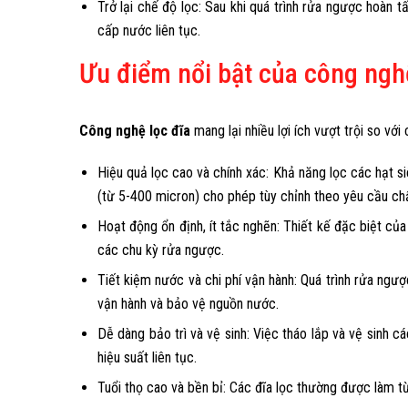
Trở lại chế độ lọc: Sau khi quá trình rửa ngược hoàn t
cấp nước liên tục.
Ưu điểm nổi bật của công nghệ
Công nghệ lọc đĩa
mang lại nhiều lợi ích vượt trội so vớ
Hiệu quả lọc cao và chính xác: Khả năng lọc các hạt si
(từ 5-400 micron) cho phép tùy chỉnh theo yêu cầu ch
Hoạt động ổn định, ít tắc nghẽn: Thiết kế đặc biệt củ
các chu kỳ rửa ngược.
Tiết kiệm nước và chi phí vận hành: Quá trình rửa ngượ
vận hành và bảo vệ nguồn nước.
Dễ dàng bảo trì và vệ sinh: Việc tháo lắp và vệ sinh 
hiệu suất liên tục.
Tuổi thọ cao và bền bỉ: Các đĩa lọc thường được làm t