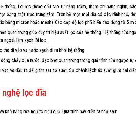
ủa hệ thống. Lõi lọc được cấu tạo từ hàng trăm, thậm chí hàng nghìn,
ặt bằng một trục trung tâm. Trên bề mặt mỗi đĩa có các rãnh nhỏ, được
 đo bằng micron hoặc mesh). Các cấp độ lọc phổ biến dao động từ 5 mic
n quan trọng giúp duy trì hiệu suất lọc của hệ thống. Hệ thống rửa ng
ngoài, làm sạch lõi lọc.
c thô đi vào và nước sạch đi ra khỏi hệ thống.
n dòng chảy của nước, đặc biệt quan trọng trong quá trình rửa ngược tự 
ào và đầu ra để giám sát áp suất. Sự chênh lệch áp suất giữa hai điểm
 nghệ lọc đĩa
và khả năng rửa ngược hiệu quả. Quá trình này diễn ra như sau: