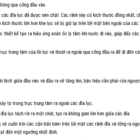
thông qua cổng đầu vào.
ác đĩa lọc đã được nén chặt. Các rãnh này có kích thước đồng nhất, ch
ó kích thước lớn hơn khe lọc sẽ bị giữ lại trên bề mặt bên ngoài của các 
 thiết kế tạo ra hiệu ứng xoắn ốc ly tâm khi nước đi vào, giúp đẩy các 
ục trung tâm của lõi lọc và thoát ra ngoài qua cổng đầu ra để đi đến cá
nh lệch giữa đầu vào và đầu ra sẽ tăng lên, báo hiệu cần phải rửa ngược
 từ trong trục trung tâm ra ngoài các đĩa lọc.
ĩa lọc tách rời ra một chút, tạo ra không gian lớn hơn giữa các đĩa.
ẽ cuốn trôi các cặn bẩn bám trên bề mặt các rãnh đĩa và tống ra ngoài
 đạt đến một ngưỡng nhất định.