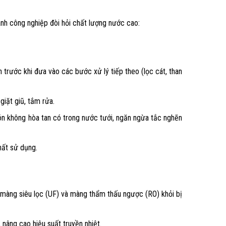
ành công nghiệp đòi hỏi chất lượng nước cao:
 trước khi đưa vào các bước xử lý tiếp theo (lọc cát, than
giặt giũ, tắm rửa.
bón không hòa tan có trong nước tưới, ngăn ngừa tắc nghẽn
hất sử dụng.
vệ màng siêu lọc (UF) và màng thẩm thấu ngược (RO) khỏi bị
 nâng cao hiệu suất truyền nhiệt.