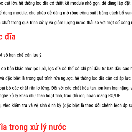
ọc cát lớn, hệ thống lọc đĩa có thiết kế module nhỏ gọn, dễ dàng lắp đặt
kế dạng module, cho phép dễ dàng mở rộng công suất bằng cách bổ sung
 chất trong quá trình xử lý và giảm lượng nước thải so với một số công 
c đĩa
 số hạn chế cần lưu ý:
cơ bản khác như lọc lưới, lọc đĩa có thể có chi phí đầu tư ban đầu cao 
và đặc biệt là trong quá trình rửa ngược, hệ thống lọc đĩa cần có áp lự
ại bỏ các chất rắn lơ lửng. Đối với các chất hòa tan, ion kim loại nặng,
ghệ xử lý khác như than hoạt tính, trao đổi ion, hoặc màng RO/UF.
 việc kiểm tra và vệ sinh định kỳ (đặc biệt là theo dõi chênh lệch áp s
ĩa trong xử lý nước