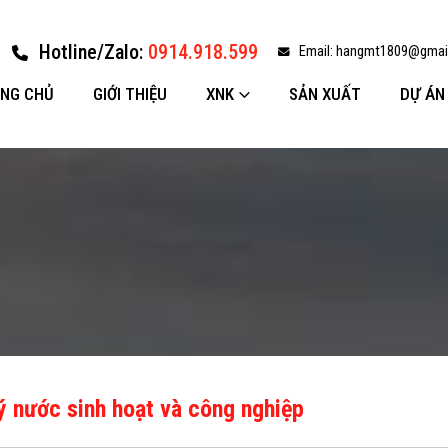
Hotline/Zalo:
0914.918.599
Email:
hangmt1809@gmai
NG CHỦ
GIỚI THIỆU
XNK
SẢN XUẤT
DỰ ÁN
lý nước sinh hoạt và công nghiệp