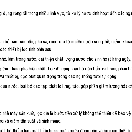
dụng rộng rãi trong nhiều lĩnh vực, từ xử lý nước sinh hoạt đến các ng
oại bỏ các cặn bẩn, phù sa, rong rêu từ nguồn nước sông, hồ, giếng khoan
ác thiết bị lọc tinh phía sau.
hỏ, làm trong nước, cải thiện chất lượng nước cho sinh hoạt hàng ngày, 
g ứng dụng phổ biến nhất. Lọc đĩa giúp loại bỏ cặn bẩn, cát, sạn, phân 
à thiết bị, đặc biệt quan trọng trong các hệ thống tưới tự động.
 của nước, loại bỏ các tạp chất lơ lửng, tảo, góp phần giảm lượng hóa c
ác nhà máy sản xuất, lọc đĩa là bước tiền xử lý không thể thiếu để bảo 
àng và giảm tần suất vệ sinh màng.
iệt, hệ thống làm mát tuần hoàn, ngăn ngừa đóng cặn và ăn mòn thiết bị,