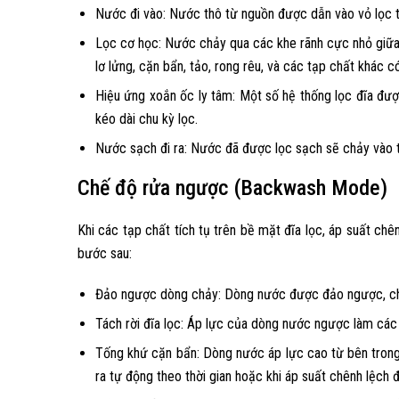
Nước đi vào: Nước thô từ nguồn được dẫn vào vỏ lọc 
Lọc cơ học: Nước chảy qua các khe rãnh cực nhỏ giữa c
lơ lửng, cặn bẩn, tảo, rong rêu, và các tạp chất khác c
Hiệu ứng xoắn ốc ly tâm: Một số hệ thống lọc đĩa được
kéo dài chu kỳ lọc.
Nước sạch đi ra: Nước đã được lọc sạch sẽ chảy vào tr
Chế độ rửa ngược (Backwash Mode)
Khi các tạp chất tích tụ trên bề mặt đĩa lọc, áp suất chê
bước sau:
Đảo ngược dòng chảy: Dòng nước được đảo ngược, chảy
Tách rời đĩa lọc: Áp lực của dòng nước ngược làm các đ
Tống khứ cặn bẩn: Dòng nước áp lực cao từ bên trong s
ra tự động theo thời gian hoặc khi áp suất chênh lệch