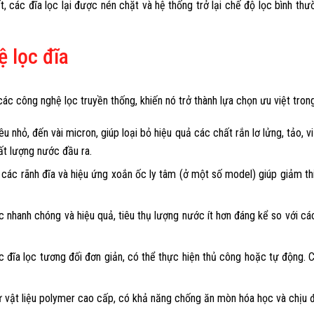
ất, các đĩa lọc lại được nén chặt và hệ thống trở lại chế độ lọc bình th
 lọc đĩa
i các công nghệ lọc truyền thống, khiến nó trở thành lựa chọn ưu việt tro
êu nhỏ, đến vài micron, giúp loại bỏ hiệu quả các chất rắn lơ lửng, tảo,
ất lượng nước đầu ra.
a các rãnh đĩa và hiệu ứng xoắn ốc ly tâm (ở một số model) giúp giảm th
c nhanh chóng và hiệu quả, tiêu thụ lượng nước ít hơn đáng kể so với các
các đĩa lọc tương đối đơn giản, có thể thực hiện thủ công hoặc tự động
ừ vật liệu polymer cao cấp, có khả năng chống ăn mòn hóa học và chịu đ