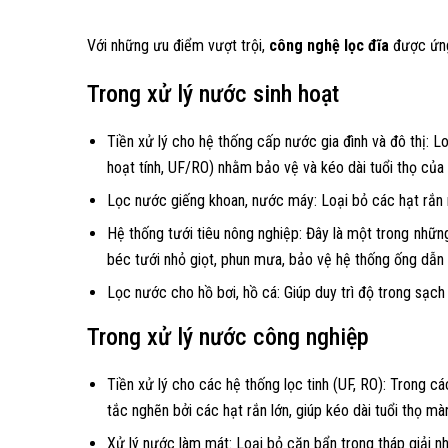
Với những ưu điểm vượt trội,
công nghệ lọc đĩa
được ứng 
Trong xử lý nước sinh hoạt
Tiền xử lý cho hệ thống cấp nước gia đình và đô thị: L
hoạt tính, UF/RO) nhằm bảo vệ và kéo dài tuổi thọ của c
Lọc nước giếng khoan, nước máy: Loại bỏ các hạt rắn n
Hệ thống tưới tiêu nông nghiệp: Đây là một trong nhữn
béc tưới nhỏ giọt, phun mưa, bảo vệ hệ thống ống dẫn v
Lọc nước cho hồ bơi, hồ cá: Giúp duy trì độ trong sạch
Trong xử lý nước công nghiệp
Tiền xử lý cho các hệ thống lọc tinh (UF, RO): Trong c
tắc nghẽn bởi các hạt rắn lớn, giúp kéo dài tuổi thọ m
Xử lý nước làm mát: Loại bỏ cặn bẩn trong tháp giải nh