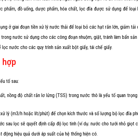
ực phẩm, đồ uống, dược phẩm, hóa chất, lọc đĩa được sử dụng để loại
ng ở giai đoạn tiền xử lý nước thải để loại bỏ các hạt rắn lớn, giảm tải
ất trong nước sử dụng cho các công đoạn nhuộm, giặt, tránh làm bẩn sả
ọc nước cho các quy trình sản xuất bột giấy, tái chế giấy.
ù hợp
ếu tố sau:
ất, nồng độ chất rắn lơ lửng (TSS) trong nước thô là yếu tố quan trọn
xử lý (m3/h hoặc lít/phút) để chọn kích thước và số lượng bộ lọc đĩa 
 sau lọc sẽ quyết định cấp độ lọc tinh (ví dụ: nước cho tưới nhỏ giọt c
t động hiệu quả dưới áp suất của hệ thống hiện có.