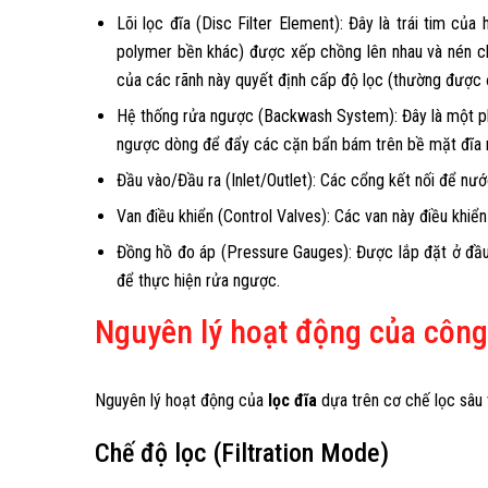
Lõi lọc đĩa (Disc Filter Element): Đây là trái tim c
polymer bền khác) được xếp chồng lên nhau và nén ch
của các rãnh này quyết định cấp độ lọc (thường được
Hệ thống rửa ngược (Backwash System): Đây là một phầ
ngược dòng để đẩy các cặn bẩn bám trên bề mặt đĩa ra 
Đầu vào/Đầu ra (Inlet/Outlet): Các cổng kết nối để nướ
Van điều khiển (Control Valves): Các van này điều khiể
Đồng hồ đo áp (Pressure Gauges): Được lắp đặt ở đầu v
để thực hiện rửa ngược.
Nguyên lý hoạt động của công
Nguyên lý hoạt động của
lọc đĩa
dựa trên cơ chế lọc sâu 
Chế độ lọc (Filtration Mode)