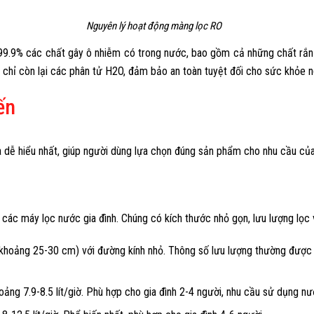
Nguyên lý hoạt động màng lọc RO
 99.9% các chất gây ô nhiễm có trong nước, bao gồm cả những chất rắ
t, chỉ còn lại các phân tử H2O, đảm bảo an toàn tuyệt đối cho sức khỏe 
ến
 dễ hiểu nhất, giúp người dùng lựa chọn đúng sản phẩm cho nhu cầu của
 các máy lọc nước gia đình. Chúng có kích thước nhỏ gọn, lưu lượng lọc 
khoảng 25-30 cm) với đường kính nhỏ. Thông số lưu lượng thường được 
ng 7.9-8.5 lít/giờ. Phù hợp cho gia đình 2-4 người, nhu cầu sử dụng nư