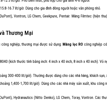
-12.5 lít/giờ. Phổ biến nhất, phù hợp cho gia đình 4-6 người.
5.8-16.7 lít/giờ. Dùng cho gia đình đông người hoặc văn phòng nhỏ.
uPont), Vontron, LG Chem, Geekpure, Pentair. Màng Filmtec (hiện thu
và Thương Mại
ớc công nghiệp, thương mại được sử dụng.
Màng lọc RO
công nghiệp có 
8040 (kích thước tính bằng inch: 4 inch x 40 inch, 8 inch x 40 inch). Vỏ
ảng 300-400 lít/giờ). Thường được dùng cho các nhà hàng, khách sạn, 
oảng 1,400-1,700 lít/giờ). Dùng cho các nhà máy sản xuất, khu công ng
uPont), Hydranautics (Nitto Denko), LG Chem, Toray, Vontron. Các th