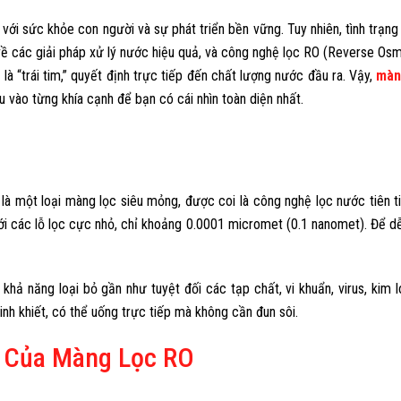
với sức khỏe con người và sự phát triển bền vững. Tuy nhiên, tình trạ
t về các giải pháp xử lý nước hiệu quả, và công nghệ lọc RO (Reverse Os
là “trái tim,” quyết định trực tiếp đến chất lượng nước đầu ra. Vậy,
màn
u vào từng khía cạnh để bạn có cái nhìn toàn diện nhất.
 một loại màng lọc siêu mỏng, được coi là công nghệ lọc nước tiên ti
với các lỗ lọc cực nhỏ, chỉ khoảng 0.0001 micromet (0.1 nanomet). Để dễ
hả năng loại bỏ gần như tuyệt đối các tạp chất, vi khuẩn, virus, kim l
inh khiết, có thể uống trực tiếp mà không cần đun sôi.
g Của Màng Lọc RO