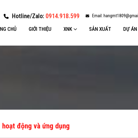
Hotline/Zalo:
0914.918.599
Email:
hangmt1809@gmai
NG CHỦ
GIỚI THIỆU
XNK
SẢN XUẤT
DỰ ÁN
ý hoạt động và ứng dụng