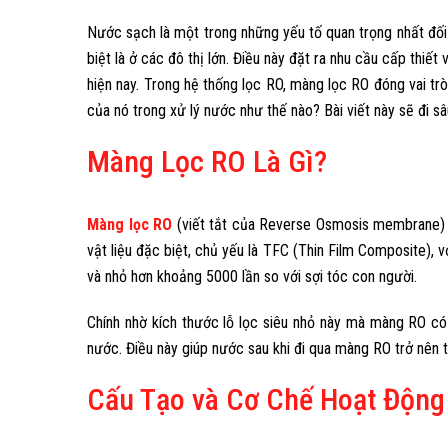
Nước sạch là một trong những yếu tố quan trọng nhất đối 
biệt là ở các đô thị lớn. Điều này đặt ra nhu cầu cấp thiế
hiện nay. Trong hệ thống lọc RO, màng lọc RO đóng vai trò 
của nó trong xử lý nước như thế nào? Bài viết này sẽ đi sâ
Màng Lọc RO Là Gì?
Màng lọc RO
(viết tắt của Reverse Osmosis membrane) là
vật liệu đặc biệt, chủ yếu là TFC (Thin Film Composite), 
và nhỏ hơn khoảng 5000 lần so với sợi tóc con người.
Chính nhờ kích thước lỗ lọc siêu nhỏ này mà màng RO có k
nước. Điều này giúp nước sau khi đi qua màng RO trở nên t
Cấu Tạo và Cơ Chế Hoạt Độn