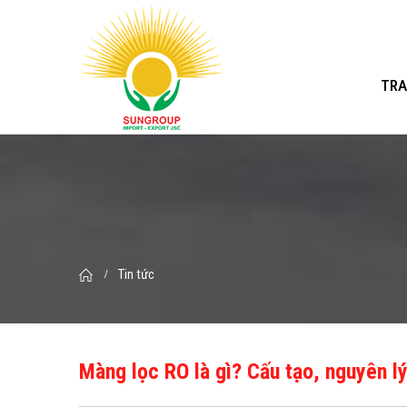
TRA
Tin tức
Màng lọc RO là gì? Cấu tạo, nguyên l