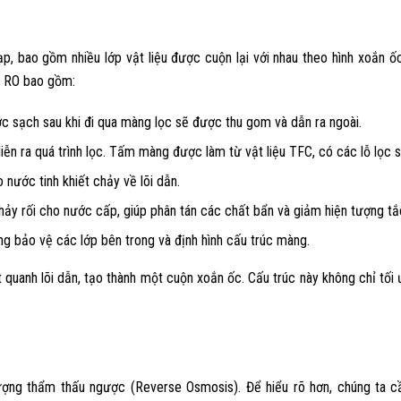
, bao gồm nhiều lớp vật liệu được cuộn lại với nhau theo hình xoắn ốc.
c RO bao gồm:
ớc sạch sau khi đi qua màng lọc sẽ được thu gom và dẫn ra ngoài.
diễn ra quá trình lọc. Tấm màng được làm từ vật liệu TFC, có các lỗ lọc 
nước tinh khiết chảy về lõi dẫn.
ảy rối cho nước cấp, giúp phân tán các chất bẩn và giảm hiện tượng t
 bảo vệ các lớp bên trong và định hình cấu trúc màng.
quanh lõi dẫn, tạo thành một cuộn xoắn ốc. Cấu trúc này không chỉ tối
ượng thẩm thấu ngược (Reverse Osmosis). Để hiểu rõ hơn, chúng ta c