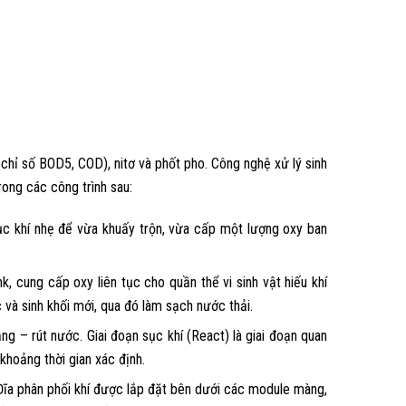
 chỉ số BOD5, COD), nitơ và phốt pho. Công nghệ xử lý sinh
trong các công trình sau:
ục khí nhẹ để vừa khuấy trộn, vừa cấp một lượng oxy ban
, cung cấp oxy liên tục cho quần thể vi sinh vật hiếu khí
 và sinh khối mới, qua đó làm sạch nước thải.
g – rút nước. Giai đoạn sục khí (React) là giai đoạn quan
khoảng thời gian xác định.
Đĩa phân phối khí được lắp đặt bên dưới các module màng,