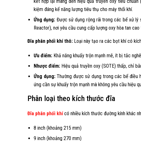
kết hợp lại mang đến hiệu quả truyền oxy tiêu chuẩn
kiệm đáng kể năng lượng tiêu thụ cho máy thổi khí.
Ứng dụng:
Được sử dụng rộng rãi trong các bể xử lý
Reactor), nơi yêu cầu cung cấp lượng oxy hòa tan cao v
Đĩa phân phối khí thô:
Loại này tạo ra các bọt khí có kíc
Ưu điểm:
Khả năng khuấy trộn mạnh mẽ, ít bị tắc nghẽn h
Nhược điểm:
Hiệu quả truyền oxy (SOTE) thấp, chỉ bằn
Ứng dụng:
Thường được sử dụng trong các bể điều hòa
ứng cần sự khuấy trộn mạnh mà không yêu cầu hiệu qu
Phân loại theo kích thước đĩa
Đĩa phân phối khí
có nhiều kích thước đường kính khác nh
8 inch (khoảng 215 mm)
9 inch (khoảng 270 mm)