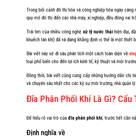
Trong bối cảnh đô thị hóa và công nghiệp hóa ngày càng 
quy mô đô thị đến các nhà máy, xí nghiệp, đều đóng vai 
Trái tim của nhiều công nghệ
xử lý nước thải
hiện đại, đặ
khuếch tán khí) đã và đang khẳng định vị thế là một thiết b
Bài viết này sẽ đi sâu phân tích một cách toàn diện về
ứng
loại phổ biến cho đến lợi ích kinh tế, kỹ thuật và môi trườn
Đồng thời, bài viết cũng cung cấp những hướng dẫn chi tiế
và chuyên sâu nhất cho các kỹ sư môi trường, nhà quản lý 
Đĩa Phân Phối Khí Là Gì? Cấu
Để hiểu rõ vai trò của
đĩa phân phối khí
, trước hết cần n
Định nghĩa về