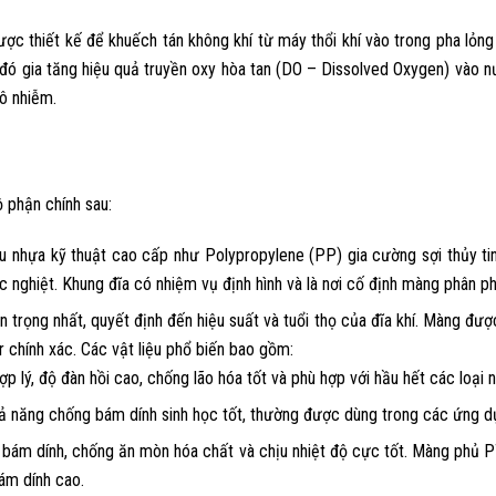
ược thiết kế để khuếch tán không khí từ máy thổi khí vào trong pha lỏng 
ừ đó gia tăng hiệu quả truyền oxy hòa tan (DO – Dissolved Oxygen) vào nước
 ô nhiễm.
 phận chính sau:
u nhựa kỹ thuật cao cấp như Polypropylene (PP) gia cường sợi thủy t
nghiệt. Khung đĩa có nhiệm vụ định hình và là nơi cố định màng phân phố
 trọng nhất, quyết định đến hiệu suất và tuổi thọ của đĩa khí. Màng được
r chính xác. Các vật liệu phổ biến bao gồm:
hợp lý, độ đàn hồi cao, chống lão hóa tốt và phù hợp với hầu hết các loại
 năng chống bám dính sinh học tốt, thường được dùng trong các ứng d
g bám dính, chống ăn mòn hóa chất và chịu nhiệt độ cực tốt. Màng phủ
ám dính cao.