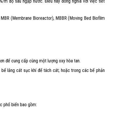
%/m độ sâu ngập nước. Điều này đồng nghĩa với việc tiết
r), MBR (Membrane Bioreactor), MBBR (Moving Bed Biofilm
 hơn để cung cấp cùng một lượng oxy hòa tan.
bể lắng cát sục khí để tách cát; hoặc trong các bể phản
ớc phổ biến bao gồm: