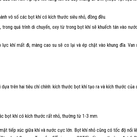
hành vô số các bọt khí có kích thước siêu nhỏ, đồng đều.
, trong quá trình di chuyển, oxy từ trong bọt khí sẽ khuếch tán vào nướ
 lực khí mất đi, màng cao su sẽ co lại và ép chặt vào khung đĩa. Van 
dựa trên hai tiêu chí chính: kích thước bọt khí tạo ra và kích thước của đ
các bọt khí có kích thước rất nhỏ, thường từ 1-3 mm.
mặt tiếp xúc giữa khí và nước cực lớn. Bọt khí nhỏ cũng có tốc độ nổi lê