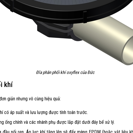
Đĩa phân phối khí oxyflex của Đức
i khí
đơn giản nhưng vô cùng hiệu quả:
hí có áp suất và lưu lượng được tính toán trước.
 ống chính và các nhánh phụ được lắp đặt dưới đáy bể xử lý.
a đầu nối ren. Áp lực khí tăng lên sẽ đẩy màng EPDM (hoặc vật liệu kh