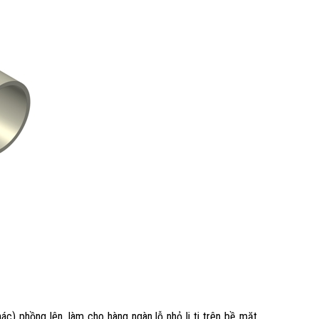
ác) phồng lên, làm cho hàng ngàn lỗ nhỏ li ti trên bề mặt