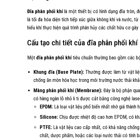
Đĩa phân phối khí
là một thiết bị có hình dạng đĩa tròn, đ
là tối đa hóa diện tích tiếp xúc giữa không khí và nước, t
hiếu khí thực hiện quá trình phân hủy các chất hữu cơ gây
Cấu tạo chi tiết của đĩa phân phối khí
Một
đĩa phân phối khí
tiêu chuẩn thường bao gồm các bộ
Khung đĩa (Base Plate):
Thường được làm từ vật liệ
chống ăn mòn hóa học trong môi trường nước thải khắc 
Màng phân phối khí (Membrane):
Đây là bộ phận quan
có hàng ngàn lỗ nhỏ li ti được cắt bằng công nghệ lase
EPDM:
Là loại vật liệu phổ biến nhất nhờ giá thành 
Silicone:
Chịu được nhiệt độ cao hơn EPDM, có khả
PTFE:
Là vật liệu cao cấp nhất, có khả năng chốn
chất, dược phẩm, hoặc các loại nước thải có tính b