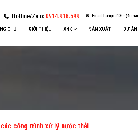
Hotline/Zalo:
0914.918.599
Email:
hangmt1809@gmai
NG CHỦ
GIỚI THIỆU
XNK
SẢN XUẤT
DỰ ÁN
các công trình xử lý nước thải