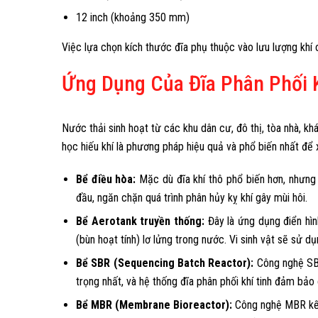
12 inch (khoảng 350 mm)
Việc lựa chọn kích thước đĩa phụ thuộc vào lưu lượng khí 
Ứng Dụng Của Đĩa Phân Phối K
Nước thải sinh hoạt từ các khu dân cư, đô thị, tòa nhà, k
học hiếu khí là phương pháp hiệu quả và phổ biến nhất để xử
Bể điều hòa:
Mặc dù đĩa khí thô phổ biến hơn, nhưng
đầu, ngăn chặn quá trình phân hủy kỵ khí gây mùi hôi.
Bể Aerotank truyền thống:
Đây là ứng dụng điển hình
(bùn hoạt tính) lơ lửng trong nước. Vi sinh vật sẽ sử 
Bể SBR (Sequencing Batch Reactor):
Công nghệ SBR 
trọng nhất, và hệ thống đĩa phân phối khí tinh đảm bảo
Bể MBR (Membrane Bioreactor):
Công nghệ MBR kết 