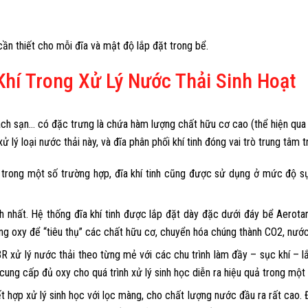
cần thiết cho mỗi đĩa và mật độ lắp đặt trong bể.
hí Trong Xử Lý Nước Thải Sinh Hoạt
hách sạn… có đặc trưng là chứa hàm lượng chất hữu cơ cao (thể hiện qua
 lý loại nước thải này, và đĩa phân phối khí tinh đóng vai trò trung tâm 
 trong một số trường hợp, đĩa khí tinh cũng được sử dụng ở mức độ s
 nhất. Hệ thống đĩa khí tinh được lắp đặt dày đặc dưới đáy bể Aerotank
dụng oxy để “tiêu thụ” các chất hữu cơ, chuyển hóa chúng thành CO2, nước
xử lý nước thải theo từng mẻ với các chu trình làm đầy – sục khí – lắn
 cung cấp đủ oxy cho quá trình xử lý sinh học diễn ra hiệu quả trong một 
hợp xử lý sinh học với lọc màng, cho chất lượng nước đầu ra rất cao. 