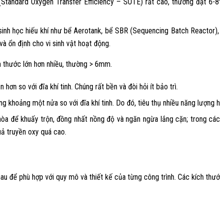
 (Standard Oxygen Transfer Efficiency – SOTE) rất cao, thường đạt 6-8
 sinh học hiếu khí như bể Aerotank, bể SBR (Sequencing Batch Reacto
à ổn định cho vi sinh vật hoạt động.
h thước lớn hơn nhiều, thường > 6mm.
ơn so với đĩa khí tinh. Chúng rất bền và đòi hỏi ít bảo trì.
g khoảng một nửa so với đĩa khí tinh. Do đó, tiêu thụ nhiều năng lượng
 để khuấy trộn, đồng nhất nồng độ và ngăn ngừa lắng cặn; trong các 
ả truyền oxy quá cao.
au để phù hợp với quy mô và thiết kế của từng công trình. Các kích thư