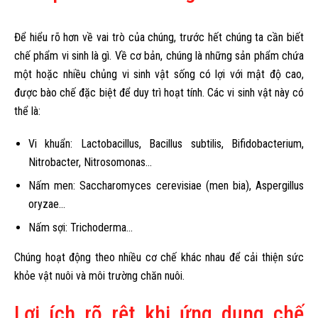
Để hiểu rõ hơn về vai trò của chúng, trước hết chúng ta cần biết
chế phẩm vi sinh là gì. Về cơ bản, chúng là những sản phẩm chứa
một hoặc nhiều chủng vi sinh vật sống có lợi với mật độ cao,
được bào chế đặc biệt để duy trì hoạt tính. Các vi sinh vật này có
thể là:
Vi khuẩn: Lactobacillus, Bacillus subtilis, Bifidobacterium,
Nitrobacter, Nitrosomonas…
Nấm men: Saccharomyces cerevisiae (men bia), Aspergillus
oryzae…
Nấm sợi: Trichoderma…
Chúng hoạt động theo nhiều cơ chế khác nhau để cải thiện sức
khỏe vật nuôi và môi trường chăn nuôi.
Lợi ích rõ rệt khi ứng dụng chế