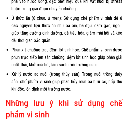
pha vào nước uống, đặc biệt hiệu quả khi vật nuôi bị stress
hoặc trong giai đoạn chuyển chuồng.
Ủ thức ăn (ủ chua, ủ men): Sử dụng chế phẩm vi sinh để ủ
các nguyên liệu thức ăn như bã bia, bã đậu, cám gạo, ngô…
giúp tăng cường dinh dưỡng, dễ tiêu hóa, giảm mùi hôi và kéo
dài thời gian bảo quản.
Phun xịt chuồng trại, đệm lót sinh học: Chế phẩm vi sinh được
phun trực tiếp lên sàn chuồng, đệm lót sinh học giúp phân giải
chất thải, khử mùi hôi, làm sạch môi trường nuôi.
Xử lý nước ao nuôi (trong thủy sản): Trong nuôi trồng thủy
sản, chế phẩm vi sinh giúp phân hủy mùn bã hữu cơ, hấp thụ
khí độc, ổn định môi trường nước.
Những lưu ý khi sử dụng chế
phẩm vi sinh