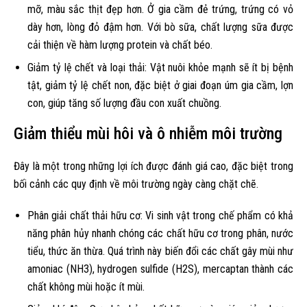
mỡ, màu sắc thịt đẹp hơn. Ở gia cầm đẻ trứng, trứng có vỏ
dày hơn, lòng đỏ đậm hơn. Với bò sữa, chất lượng sữa được
cải thiện về hàm lượng protein và chất béo.
Giảm tỷ lệ chết và loại thải: Vật nuôi khỏe mạnh sẽ ít bị bệnh
tật, giảm tỷ lệ chết non, đặc biệt ở giai đoạn úm gia cầm, lợn
con, giúp tăng số lượng đầu con xuất chuồng.
Giảm thiểu mùi hôi và ô nhiễm môi trường
Đây là một trong những lợi ích được đánh giá cao, đặc biệt trong
bối cảnh các quy định về môi trường ngày càng chặt chẽ.
Phân giải chất thải hữu cơ: Vi sinh vật trong chế phẩm có khả
năng phân hủy nhanh chóng các chất hữu cơ trong phân, nước
tiểu, thức ăn thừa. Quá trình này biến đổi các chất gây mùi như
amoniac (NH3), hydrogen sulfide (H2S), mercaptan thành các
chất không mùi hoặc ít mùi.