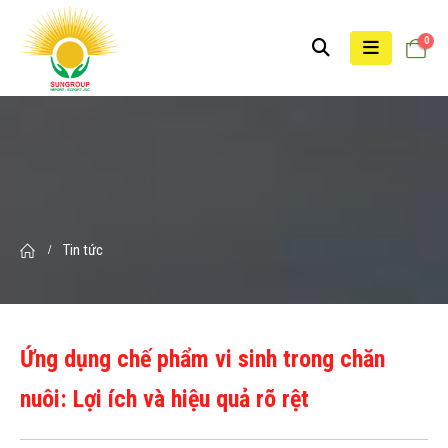
0
Tin tức
Ứng dụng chế phẩm vi sinh trong chăn
nuôi: Lợi ích và hiệu quả rõ rệt