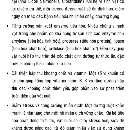
hại (như E.coli, Salmonella, Clostridium). Khi hệ vi sinh vật có
lợi chiếm ưu thế, môi trường đường ruột sẽ ổn định hơn, giảm
nguy cơ mắc các bệnh tiêu hóa như tiêu chảy, chướng bụng.
Tăng cường sản xuất enzyme tiêu hóa: Nhiều chủng vi sinh
vật trong chế phẩm có khả năng tự sản sinh các enzyme như
amylase (tiêu hóa tinh bột), protease (tiêu hóa protein), lipase
(tiêu hóa chất béo), cellulase (tiêu hóa chất xơ). Điều này giúp
vật nuôi hấp thu triệt để các chất dinh dưỡng từ thức ăn, đặc
biệt là những thành phần khó tiêu.
Cải thiện hấp thu khoáng chất và vitamin: Một số vi khuẩn có
lợi còn giúp tổng hợp vitamin nhóm B, K và tăng cường hấp
thu các khoáng chất thiết yếu, góp phần vào sự phát triển
toàn diện của vật nuôi.
Giảm stress và tăng cường miễn dịch: Một đường ruột khỏe
mạnh là nền tảng cho một hệ miễn dịch vững chắc. Khi hệ tiêu
hóa hoạt động trơn tru, vật nuôi sẽ ít bị stress hơn, sức đề
kháng được nâng cao, từ đó giảm thiểu việc sử dụng kháng