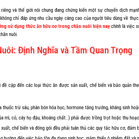
 riêng và thế giới nói chung đang chứng kiến một sự chuyển dịch mạn
, không chỉ đáp ứng nhu cầu ngày càng cao của người tiêu dùng về th
ớng sử dụng thức ăn hữu cơ trong chăn nuôi hiện nay
chính là việc 
hăn nuôi.
uôi: Định Nghĩa và Tầm Quan Trọng
i đề cập đến các loại thức ăn được sản xuất, chế biến và bảo quản th
thuốc trừ sâu, phân bón hóa học, hormone tăng trưởng, kháng sinh hoặ
lúa mì, cỏ, cây họ đậu, khoáng chất…) phải được trồng trọt hoặc thu ho
n xuất, chế biến và đóng gói đều phải tuân thủ các quy tắc hữu cơ, đảm
cơ hướng đến việc bảo tồn đa dạng sinh học, giảm thiểu ô nhiễm đất và 