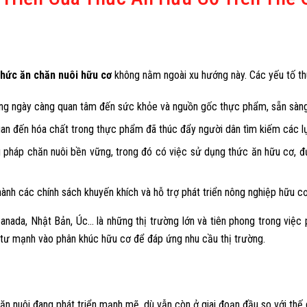
thức ăn chăn nuôi hữu cơ
không nằm ngoài xu hướng này. Các yếu tố t
ng ngày càng quan tâm đến sức khỏe và nguồn gốc thực phẩm, sẵn sàng
uan đến hóa chất trong thực phẩm đã thúc đẩy người dân tìm kiếm các l
g pháp chăn nuôi bền vững, trong đó có việc sử dụng thức ăn hữu cơ, đư
 hành các chính sách khuyến khích và hỗ trợ phát triển nông nghiệp hữu 
anada, Nhật Bản, Úc… là những thị trường lớn và tiên phong trong việc p
 tư mạnh vào phân khúc hữu cơ để đáp ứng nhu cầu thị trường.
ăn nuôi đang phát triển mạnh mẽ, dù vẫn còn ở giai đoạn đầu so với thế g