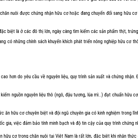
ại chăn nuôi được chứng nhận hữu cơ hoặc đang chuyển đổi sang hữu cơ đ
ặc biệt là ở các đô thị lớn, ngày càng tìm kiếm các sản phẩm thịt, trứng,
ng có những chính sách khuyến khích phát triển nông nghiệp hữu cơ thô
g cao hơn do yêu cầu về nguyên liệu, quy trình sản xuất và chứng nhận.
 kiếm nguồn nguyên liệu thô (ngô, đậu tương, lúa mì…) đạt chuẩn hữu cơ
c ăn hữu cơ chuyên biệt và đội ngũ chuyên gia có kinh nghiệm trong lĩn
c gia, việc đảm bảo tính minh bạch và độ tin cậy của quy trình chứng 
ăn hữu cơ trong chăn nuôi tại Việt Nam là rất lớn, đặc biệt khi nhận th