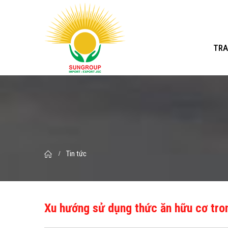
TRA
Tin tức
Xu hướng sử dụng thức ăn hữu cơ tron