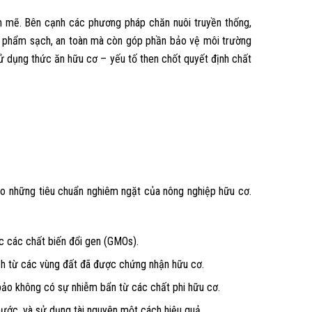
h mẽ. Bên cạnh các phương pháp chăn nuôi truyền thống,
ực phẩm sạch, an toàn mà còn góp phần bảo vệ môi trường
sử dụng thức ăn hữu cơ – yếu tố then chốt quyết định chất
eo những tiêu chuẩn nghiêm ngặt của nông nghiệp hữu cơ.
c các chất biến đổi gen (GMOs).
ạch từ các vùng đất đã được chứng nhận hữu cơ.
 bảo không có sự nhiễm bẩn từ các chất phi hữu cơ.
nước, và sử dụng tài nguyên một cách hiệu quả.