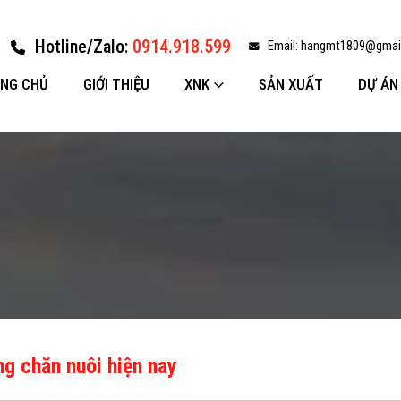
Hotline/Zalo:
0914.918.599
Email:
hangmt1809@gmai
NG CHỦ
GIỚI THIỆU
XNK
SẢN XUẤT
DỰ ÁN
g chăn nuôi hiện nay