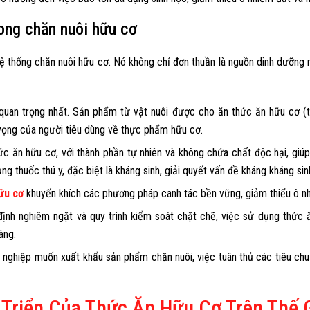
ong chăn nuôi hữu cơ
ệ thống chăn nuôi hữu cơ. Nó không chỉ đơn thuần là nguồn dinh dưỡng m
uan trọng nhất. Sản phẩm từ vật nuôi được cho ăn thức ăn hữu cơ (thịt
vọng của người tiêu dùng về thực phẩm hữu cơ.
 ăn hữu cơ, với thành phần tự nhiên và không chứa chất độc hại, giúp
g thuốc thú y, đặc biệt là kháng sinh, giải quyết vấn đề kháng kháng sin
ữu cơ
khuyến khích các phương pháp canh tác bền vững, giảm thiểu ô nh
định nghiêm ngặt và quy trình kiểm soát chặt chẽ, việc sử dụng thức
àng.
 nghiệp muốn xuất khẩu sản phẩm chăn nuôi, việc tuân thủ các tiêu chuẩ
Triển Của Thức Ăn Hữu Cơ Trên Thế G