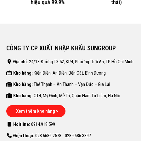
hiệu quả 99.9%
thải)
₫.
CÔNG TY CP XUẤT NHẬP KHẨU SUNGROUP
Địa chỉ:
24/18 Đường TX 52, KP4, Phường Thới An, TP Hồ Chí Minh
Kho hàng:
Kiến Điền, An Điền, Bến Cát, Bình Dương
Kho hàng:
Thế Thạnh – Ân Thạnh – Vạn Đức – Gia Lai
Kho hàng:
CT4, Mỹ Đình, Mễ Trì, Quận Nam Từ Liêm, Hà Nội
Xem thêm kho hàng >
Hoitline:
0914.918.599
Điện thoại:
028.6686.2578 - 028.6686.3897