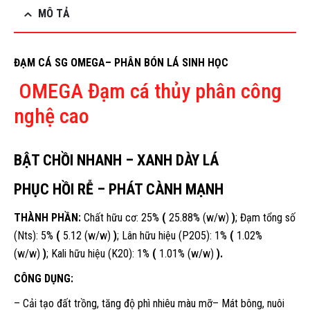
MÔ TẢ
ĐẠM CÁ SG OMEGA– PHÂN BÓN LÁ SINH HỌC
OMEGA Đạm cá thủy phân công
nghệ cao
BẬT CHỒI NHANH – XANH DÀY LÁ
PHỤC HỒI RỄ – PHÁT CÀNH MẠNH
THÀNH PHẦN:
Chất hữu cơ: 25%
(
25.88% (w/w)
)
; Đạm tổng số
(Nts): 5%
(
5.12 (w/w)
)
; Lân hữu hiệu (P2O5): 1%
(
1.02%
(w/w)
)
; Kali hữu hiệu (K20): 1%
(
1.01% (w/w)
).
CÔNG DỤNG:
– Cải tạo đất trồng, tăng độ phì nhiêu màu mỡ– Mát bông, nuôi