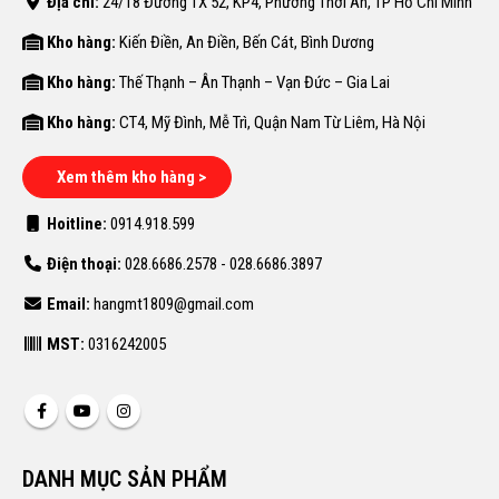
Địa chỉ:
24/18 Đường TX 52, KP4, Phường Thới An, TP Hồ Chí Minh
Kho hàng:
Kiến Điền, An Điền, Bến Cát, Bình Dương
Kho hàng:
Thế Thạnh – Ân Thạnh – Vạn Đức – Gia Lai
Kho hàng:
CT4, Mỹ Đình, Mễ Trì, Quận Nam Từ Liêm, Hà Nội
Xem thêm kho hàng >
Hoitline:
0914.918.599
Điện thoại:
028.6686.2578 - 028.6686.3897
Email:
hangmt1809@gmail.com
MST:
0316242005
DANH MỤC SẢN PHẨM